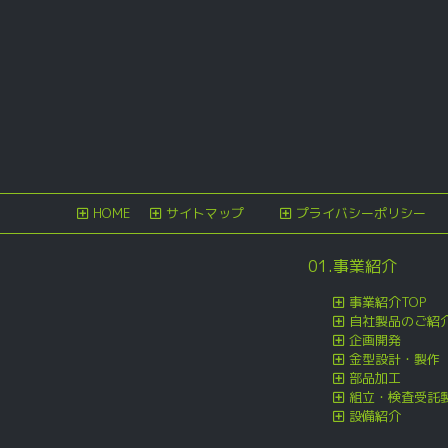
ナ
投
ビ
稿
ゲ
ー
シ
ョ
ン
HOME
サイトマップ
プライバシーポリシー
01.事業紹介
事業紹介TOP
自社製品のご紹
企画開発
金型設計・製作
部品加工
組立・検査受託
設備紹介