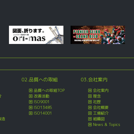
稿
02.品質への取組
03.会社案内
品質への取組TOP
会社案内
介
改善活動
理念
ISO9001
社歴
ISO13485
会社概要
ISO14001
工場紹介
製造
組織図
News & Topics