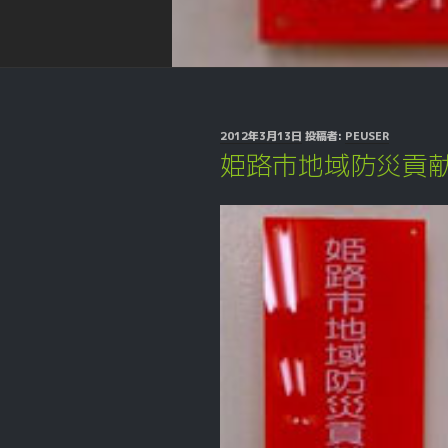
投
2012年3月13日
投稿者:
PEUSER
稿
姫路市地域防災貢
日: