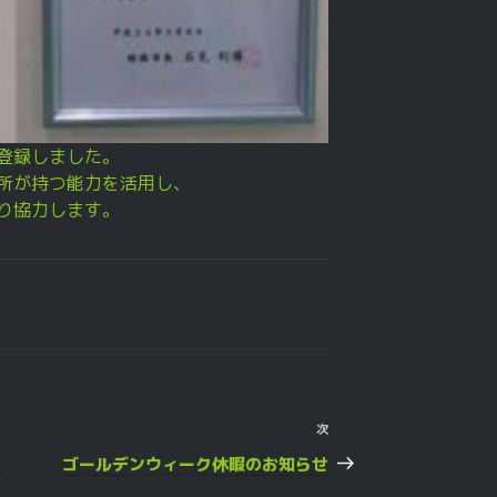
登録しました。
所が持つ能力を活用し、
り協力します。
次
次
の
）
ゴールデンウィーク休暇のお知らせ
投