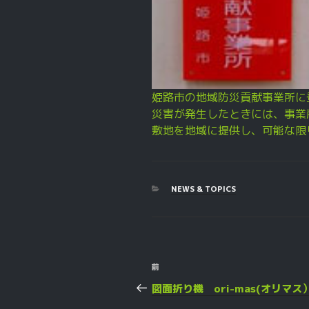
姫路市の地域防災貢献事業所に
災害が発生したときには、事業
敷地を地域に提供し、可能な限
カ
NEWS & TOPICS
テ
ゴ
リ
ー
投
過
前
稿
去
図面折り機 ori-mas(オリマス
の