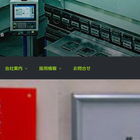
ミック精工株式会社
加工,板金加工,各種溶接,製品組立,検査
会社案内
採用情報
お問合せ