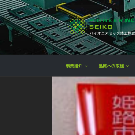
コ
ン
テ
ン
ツ
へ
パイオニア 
企画開発,設計,金型製作,プレス
ス
キ
ッ
事業紹介
品質への取組
プ