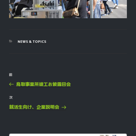
カ
NEWS & TOPICS
テ
ゴ
リ
ー
投
過
前
稿
去
鳥取事業所竣工お披露目会
ナ
の
ビ
投
次
次
ゲ
稿
の
就活生向け、企業説明会
投
ー
稿
シ
ョ