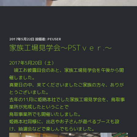
投
2017年5月22日
投稿者:
PEUSER
稿
家族工場見学会～PSTｖｅｒ.～
日:
2017年5月20日（土）
竣工お披露目会のあと、家族工場見学会を午後から開
催しました。
真夏日の中、来てくださいましたご家族の方々、ありが
とうございました。
去年の11月に姫路本社でした家族工場見学会を、鳥取事
業所が完成したということで
鳥取事業所でも開催いたしました。
姫路本社同様に、出店やお子さんが遊べるブースも設
け、抽選会などで楽しんでもらいました。