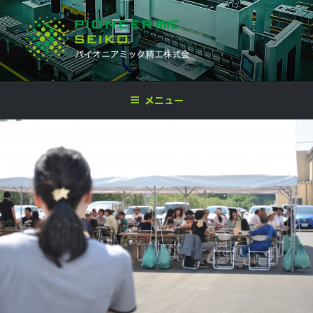
コ
ン
テ
ン
ツ
パイオニア ミック精工株式会社
企画開発,設計,金型製作,プレス加工,板金加工,各種溶接,製品組立,検査
へ
メニュー
ス
キ
ッ
プ