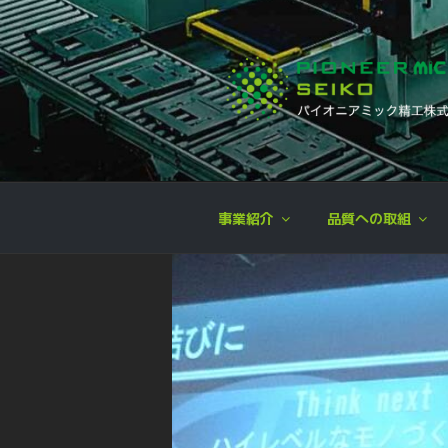
コ
ン
テ
ン
ツ
へ
パイオニア 
企画開発,設計,金型製作,プレス
ス
キ
ッ
事業紹介
品質への取組
プ