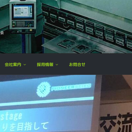
ミック精工株式会社
加工,板金加工,各種溶接,製品組立,検査
会社案内
採用情報
お問合せ