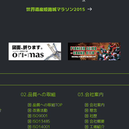
次
次
の
世界遺産姫路城マラソン2015
投
稿
02.品質への取組
03.会社案内
品質への取組TOP
会社案内
介
改善活動
理念
ISO9001
社歴
ISO13485
会社概要
ISO14001
工場紹介