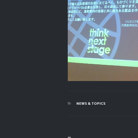
カ
NEWS & TOPICS
テ
ゴ
リ
ー
投