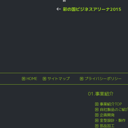
過
前
稿
去
彩の国ビジネスアリーナ2015
の
ナ
投
ビ
稿
ゲ
ー
シ
ョ
ン
HOME
サイトマップ
プライバシーポリシー
01.事業紹介
事業紹介TOP
自社製品のご紹
企画開発
金型設計・製作
部品加工