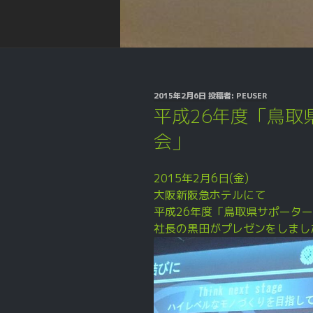
投
2015年2月6日
投稿者:
PEUSER
稿
平成26年度「鳥取
日:
会」
2015年2月6日(金)
大阪新阪急ホテルにて
平成26年度「鳥取県サポータ
社長の黒田がプレゼンをしまし