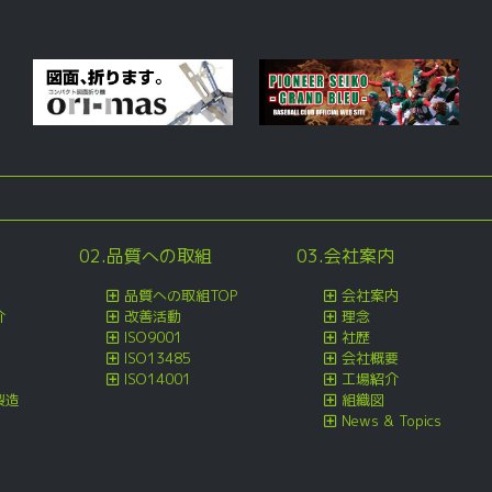
02.品質への取組
03.会社案内
品質への取組TOP
会社案内
介
改善活動
理念
ISO9001
社歴
ISO13485
会社概要
ISO14001
工場紹介
製造
組織図
News & Topics