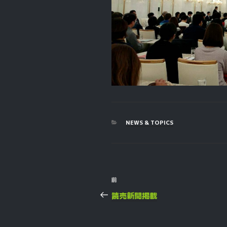
カ
NEWS & TOPICS
テ
ゴ
リ
ー
投
過
前
稿
去
読売新聞掲載
の
ナ
投