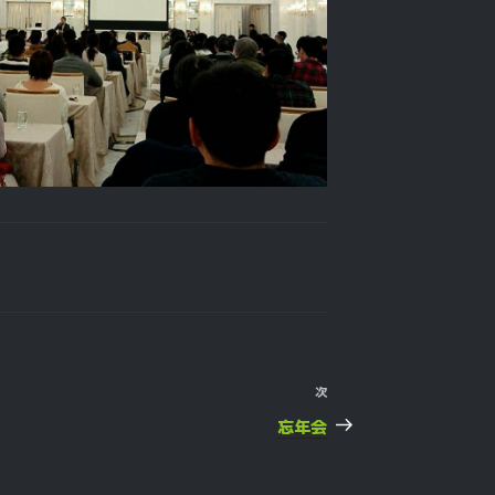
次
次
の
忘年会
投
稿