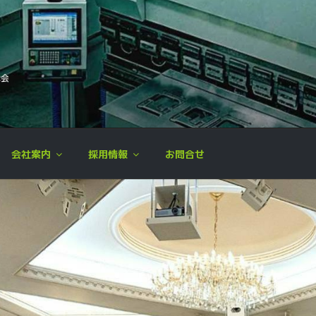
ミック精工株式会社
加工,板金加工,各種溶接,製品組立,検査
会社案内
採用情報
お問合せ