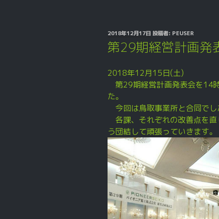
投
2018年12月17日
投稿者:
PEUSER
稿
第29期経営計画発
日:
2018年12月15日(土)
第29期経営計画発表会を14
た。
今回は鳥取事業所と合同でし
各課、それぞれの改善点を直
う団結して頑張っていきます。