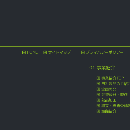
ビ
稿
ゲ
ー
シ
ョ
ン
HOME
サイトマップ
プライバシーポリシー
01.事業紹介
事業紹介TOP
自社製品のご紹
企画開発
金型設計・製作
部品加工
組立・検査受託
設備紹介