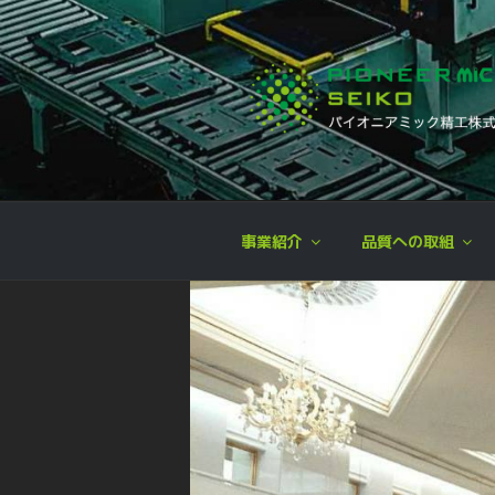
コ
ン
テ
ン
ツ
へ
パイオニア 
企画開発,設計,金型製作,プレス
ス
キ
ッ
事業紹介
品質への取組
プ