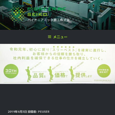
コ
ン
テ
ン
ツ
パイオニア ミック精工株式会社
企画開発,設計,金型製作,プレス加工,板金加工,各種溶接,製品組立,検査
へ
メニュー
ス
キ
ッ
プ
投
2019年6月3日
投稿者:
PEUSER