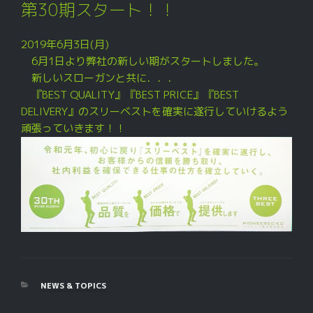
稿
第30期スタート！！
日:
2019年6月3日(月)
6月1日より弊社の新しい期がスタートしました。
新しいスローガンと共に．．．
『BEST QUALITY』『BEST PRICE』『BEST
DELIVERY』のスリーベストを確実に遂行していけるよう
頑張っていきます！！
カ
NEWS & TOPICS
テ
ゴ