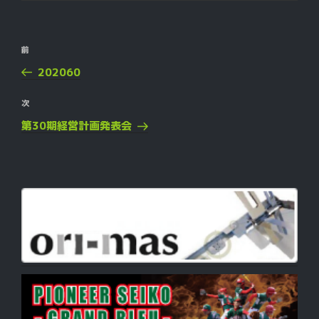
リ
ー
投
過
前
稿
去
202060
ナ
の
ビ
投
次
次
ゲ
稿
の
第30期経営計画発表会
投
ー
稿
シ
ョ
ン