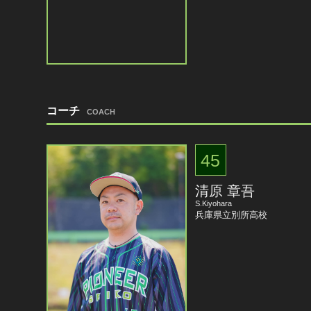
コーチ
COACH
45
清原 章吾
S.Kiyohara
兵庫県立別所高校