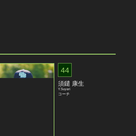
44
須鑓 康生
Y.Suyari
コーチ