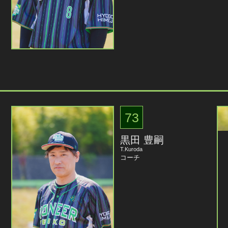
73
黒田 豊嗣
T.Kuroda
コーチ