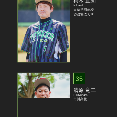
梅木 直朗
N.Umeki
日章学園高校
姫路獨協大学
35
清原 竜二
R.Kiyohara
市川高校