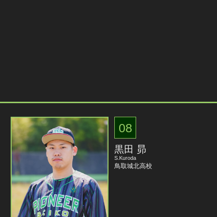
08
黒田 昴
S.Kuroda
鳥取城北高校