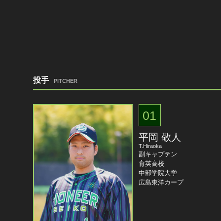
投手
PITCHER
01
平岡 敬人
T.Hiraoka
副キャプテン
育英高校
中部学院大学
広島東洋カープ