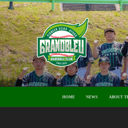
コ
ン
テ
ン
ツ
へ
ス
キ
ッ
プ
PIONEER SEIKO -
パイオニア精工株式会社野球部
HOME
NEWS
ABOUT T